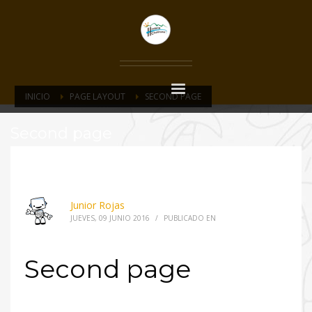
INICIO
PAGE LAYOUT
SECOND PAGE
Second page
Junior Rojas
JUEVES, 09 JUNIO 2016
/
PUBLICADO EN
Second page