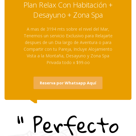
Plan Relax Con Habitación +
Desayuno + Zona Spa
A mas de 3194 mts sobre el nivel del Mar,
Tenemos un servicio Exclusivo para Relajarte
despues de un Dia largo de Aventura o para
Compartir con tu Pareja, Incluye Alojamiento
Vista a la Montaña, Desayuno y Zona Spa
Privada todo x $99.oo
Reserva por Whatsapp Aquí
" Perfecto