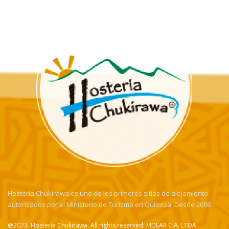
Hostería Chukirawa es uno de los primeros sitios de alojamiento
autorizados por el Ministerio de Turismo en Quilotoa. Desde 2008
@2023. Hostería Chukirawa. All rights reserved. / IDEAR CIA. LTDA.