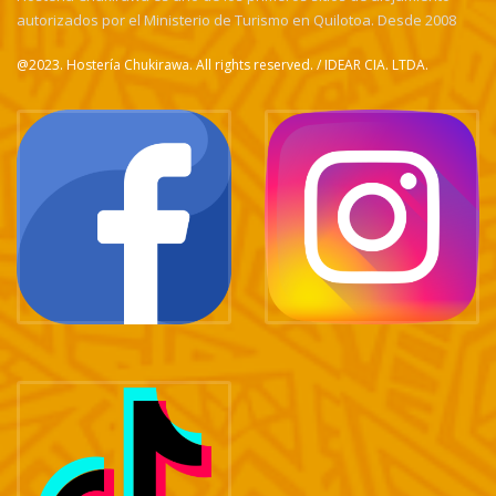
autorizados por el Ministerio de Turismo en Quilotoa. Desde 2008
@2023. Hostería Chukirawa. All rights reserved. / IDEAR CIA. LTDA.