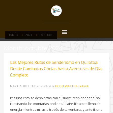
INICIO
2024
OCTUBRE
Month: octubre 2024
Las Mejores Rutas de Senderismo en Quilotoa:
Desde Caminatas Cortas hasta Aventuras de Día
Completo
MARTES, 01 OCTUBRE 2024
POR
HOSTERIA CHUKIRAWA
Imagina esto: te despiertas con el suave resplandor del sol
iluminando las montañas andinas. El aire fresco te llena de
energía mientras miras a través de tu ventana, y ante ti, una