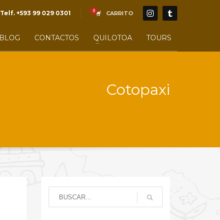
Telf. +593 99 029 0301
CARRITO
BLOG
CONTACTOS
QUILOTOA
TOURS
Cotopaxi